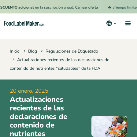
🔥
TO adicional
en la suscripción anual.
Canjear oferta
¡Tiempo limitado!
15
Productos
Inicio
Blog
Regulaciones de Etiquetado
Industrias
Actualizaciones recientes de las declaraciones de
Precios
contenido de nutrientes “saludables” de la FDA
Contrata a un Especialista
20 enero, 2025
Recursos
Actualizaciones
Términos y condiciones
recientes de las
declaraciones de
Política de privacidad
contenido de
nutrientes