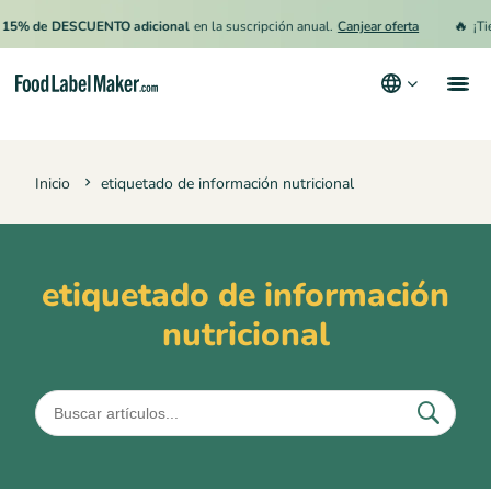
🔥
15% de DESCUENTO adicional
en la suscripción anual.
Canjear oferta
¡Tie
Productos
Inicio
etiquetado de información nutricional
Industrias
Precios
Contrata a un Especialista
etiquetado de información
nutricional
Recursos
Términos y condiciones
Política de privacidad