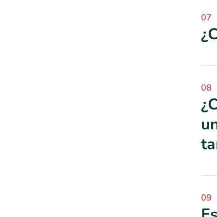
07
¿C
08
¿C
un
ta
09
Es