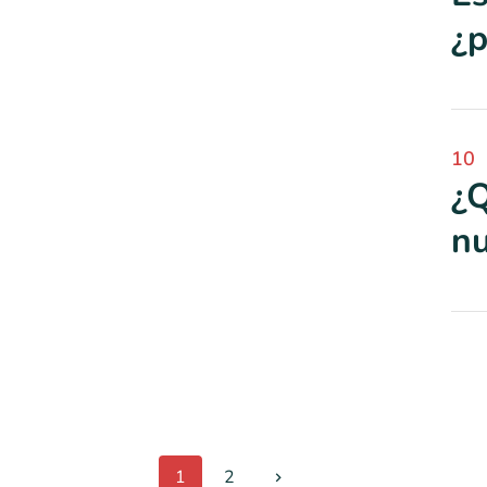
¿p
10
¿Q
nu
1
2