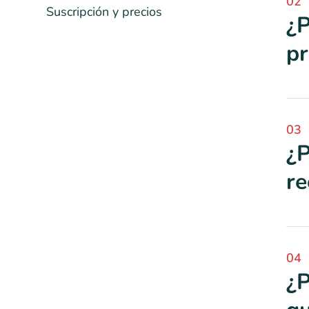
02
Suscripción y precios
¿P
pr
03
¿P
re
04
¿P