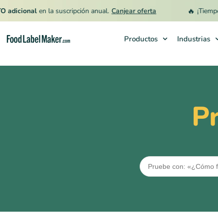
🔥
icional
en la suscripción anual.
Canjear oferta
¡Tiempo lim
Productos
Industrias
Productos
Industrias
P
Precios
Contrata a un Especialista
Recursos