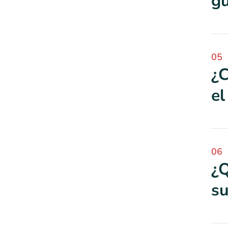
g
05
¿C
el
06
¿Q
su