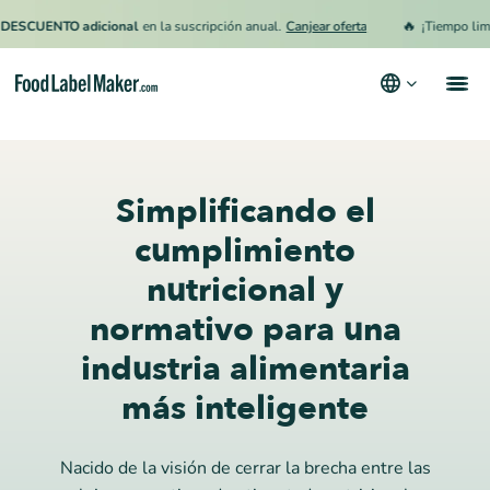
🔥
CUENTO adicional
en la suscripción anual.
Canjear oferta
¡Tiempo limitado
Productos
Industrias
Simplificando el
Precios
cumplimiento
nutricional y
Contrata a un Especialista
normativo para una
Recursos
industria alimentaria
Términos y condiciones
más inteligente
Política de privacidad
Nacido de la visión de cerrar la brecha entre las