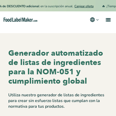
🔥
ESCUENTO adicional
en la suscripción anual.
Canjear oferta
¡Tiempo limit
Productos
Industrias
Generador automatizado
Precios
de listas de ingredientes
Contrata a un Especialista
para la NOM-051 y
Recursos
cumplimiento global
Términos y condiciones
Utiliza nuestro generador de listas de ingredientes
Política de privacidad
para crear sin esfuerzo listas que cumplan con la
normativa para tus productos.