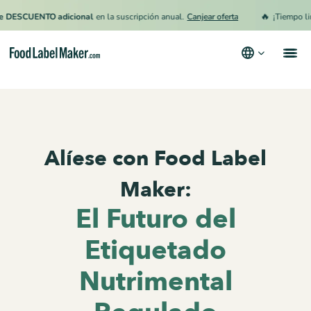
🔥
ESCUENTO adicional
en la suscripción anual.
Canjear oferta
¡Tiempo limit
Productos
Industrias
Alíese con Food Label
Precios
Contrata a un Especialista
Maker:
Recursos
El Futuro del
Términos y condiciones
Etiquetado
Política de privacidad
Nutrimental