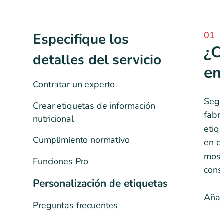
01
Especifique los
¿C
detalles del servicio
em
Contratar un experto
Segú
Crear etiquetas de información
fabr
nutricional
etiq
Cumplimiento normativo
en c
most
Funciones Pro
con
Personalización de etiquetas
Añad
Preguntas frecuentes