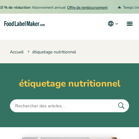
🔥
5 % de réduction
Abonnement annuel
Offre de remboursement
Temps limit
Produits
Accueil
étiquetage nutritionnel
Secteurs
Tarification
Engager un expert
étiquetage nutritionnel
Ressources
Conditions générales d’utilisation
Politique de confidentialité