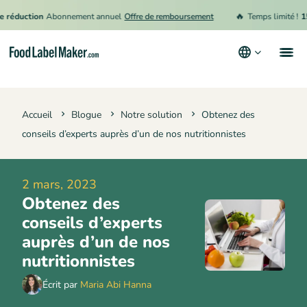
🔥
duction
Abonnement annuel
Offre de remboursement
Temps limité !
15 % 
Produits
Accueil
Blogue
Notre solution
Obtenez des
Secteurs
conseils d’experts auprès d’un de nos nutritionnistes
Tarification
Engager un expert
2 mars, 2023
Obtenez des
Ressources
conseils d’experts
Conditions générales d’utilisation
auprès d’un de nos
nutritionnistes
Politique de confidentialité
Écrit par
Maria Abi Hanna