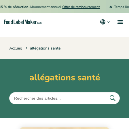
🔥
5 % de réduction
Abonnement annuel
Offre de remboursement
Temps limi
Produits
Accueil
allégations santé
Secteurs
Tarification
Engager un expert
allégations santé
Ressources
Conditions générales d’utilisation
Politique de confidentialité