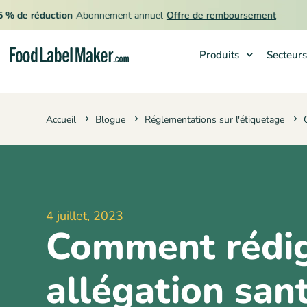

e réduction
Abonnement annuel
Offre de remboursement
Produits
Secteurs
Produits
Accueil
Blogue
Réglementations sur l'étiquetage
Secteurs
Tarification
Engager un expert
Ressources
4 juillet, 2023
Comment rédig
allégation san