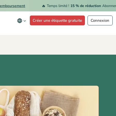
🔥
oursement
Temps limité !
15 % de réduction
Abonnement 
Créer une étiquette gratuite
Connexion