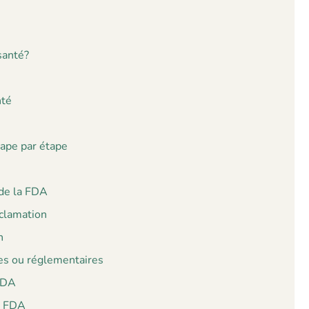
santé?
nté
ape par étape
 de la FDA
éclamation
n
ues ou réglementaires
 FDA
la FDA