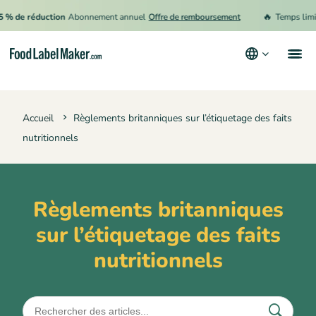
🔥
 % de réduction
Abonnement annuel
Offre de remboursement
Temps limité
Produits
Accueil
Règlements britanniques sur l’étiquetage des faits
Secteurs
nutritionnels
Tarification
Engager un expert
Règlements britanniques
Ressources
sur l’étiquetage des faits
Conditions générales d’utilisation
nutritionnels
Politique de confidentialité