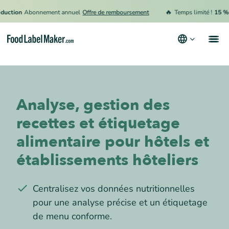
🔥
ion
Abonnement annuel
Offre de remboursement
Temps limité !
15 % de r
Produits
Secteurs
Analyse, gestion des
Tarification
recettes et étiquetage
Engager un expert
alimentaire pour hôtels et
Ressources
établissements hôteliers
Conditions générales d’utilisation
Centralisez vos données nutritionnelles
Politique de confidentialité
pour une analyse précise et un étiquetage
de menu conforme.