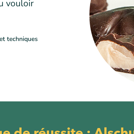
u vouloir
 et techniques
 de réussite : Alsc