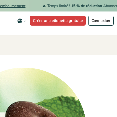
🔥
oursement
Temps limité !
15 % de réduction
Abonnement 
Créer une étiquette gratuite
Connexion