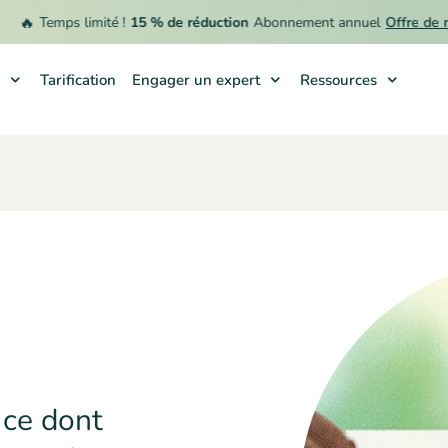

Temps limité !
15 % de réduction
Abonnement annuel
Offre de remb
Tarification
Engager un expert
Ressources
 ce dont