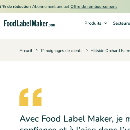
🔥
e réduction
Abonnement annuel
Offre de remboursement
Produits
Secteurs
Produits
Accueil
Témoignages de clients
Hillside Orchard Far
Secteurs
Tarification
Engager un expert
Ressources
Avec Food Label Maker, je 