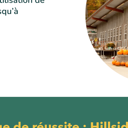
tilisation de
squ’à
 de réussite : Hillsi