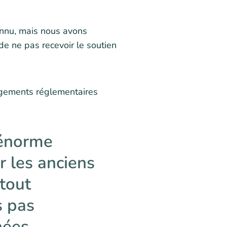
connu, mais nous avons
de ne pas recevoir le soutien
ngements réglementaires
 énorme
er les anciens
 tout
s pas
nées.