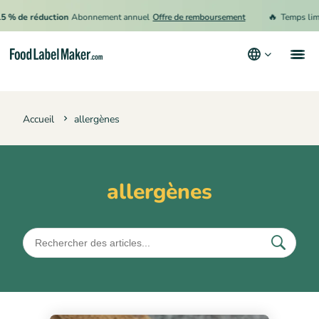
🔥
5 % de réduction
Abonnement annuel
Offre de remboursement
Temps limit
Produits
Accueil
allergènes
Secteurs
Tarification
Engager un expert
allergènes
Ressources
Conditions générales d’utilisation
Politique de confidentialité