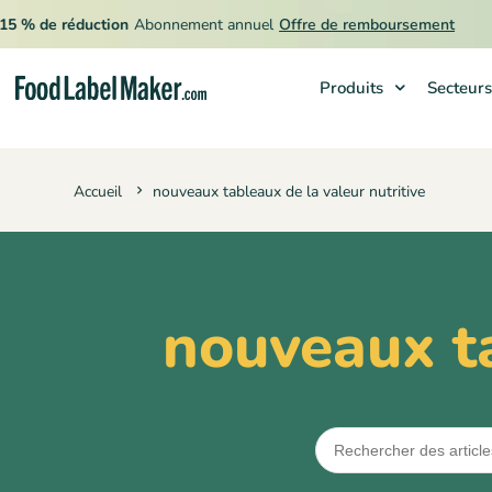
 % de réduction
Abonnement annuel
Offre de remboursement
Produits
Secteurs
Produits
Accueil
nouveaux tableaux de la valeur nutritive
Secteurs
Tarification
Engager un expert
nouveaux ta
Ressources