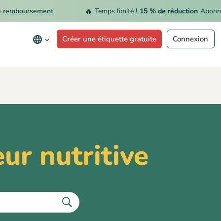
🔥
remboursement
Temps limité !
15 % de réduction
Abonnem
Créer une étiquette gratuite
Connexion
ur nutritive