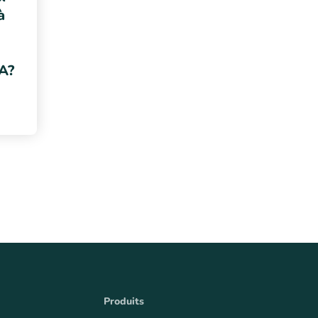
à
DA?
Produits