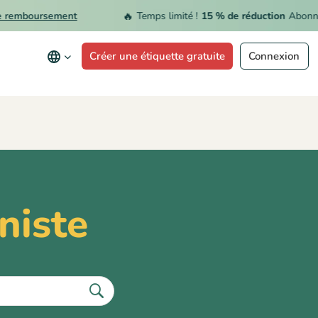
🔥
 remboursement
Temps limité !
15 % de réduction
Abonnem
Créer une étiquette gratuite
Connexion
niste