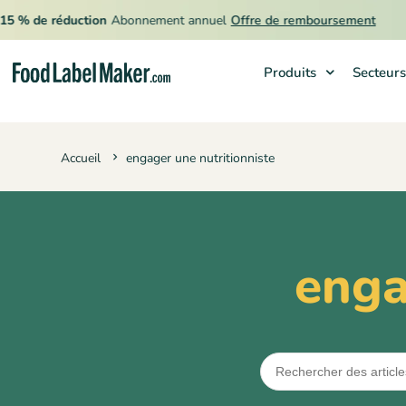
5 % de réduction
Abonnement annuel
Offre de remboursement
Produits
Secteurs
Produits
Accueil
engager une nutritionniste
Secteurs
Tarification
Engager un expert
enga
Ressources