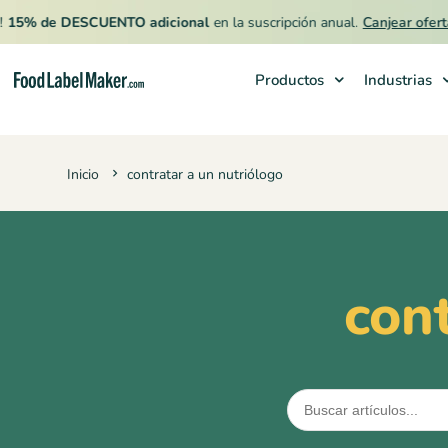
5% de DESCUENTO adicional
en la suscripción anual.
Canjear oferta
Productos
Industrias
Productos
Inicio
contratar a un nutriólogo
Industrias
Precios
Contrata a un Especialista
con
Recursos