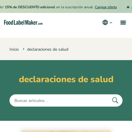
🔥
!
15% de DESCUENTO adicional
en la suscripción anual.
Canjear oferta
¡
Productos
Inicio
declaraciones de salud
Industrias
Precios
Contrata a un Especialista
declaraciones de salud
Recursos
Términos y condiciones
Política de privacidad