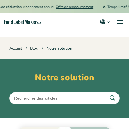
🔥
réduction
Abonnement annuel
Offre de remboursement
Temps limité !
15 
Produits
Accueil
Blog
Notre solution
Secteurs
Tarification
Engager un expert
Notre solution
Ressources
Conditions générales d’utilisation
Politique de confidentialité