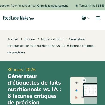
🔥
on
Abonnement annuel
Offre de remboursement
Temps limité !
15 % de ré
Produits
Accueil
Blogue
Notre solution
Générateur
Secteurs
d’étiquettes de faits nutritionnels vs. IA : 6 lacunes critiques
Tarification
de précision
Engager un expert
30 mars, 2026
Ressources
Générateur
Conditions générales d’utilisation
d’étiquettes de faits
nutritionnels vs. IA :
Politique de confidentialité
6 lacunes critiques
de précision