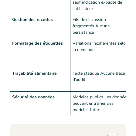
sauf indication explicite de
l’utilisateur
Gestion des recettes
Fils de discussion
T
fragmentés Aucune
S
persistance
i
Formatage des étiquettes
Variations incohérentes selon
M
la demande
a
e
p
Traçabilité alimentaire
Texte statique Aucune trace
F
d’audit
H
c
Sécurité des données
Modèles publics Les données
S
peuvent entraîner des
I
modèles futurs