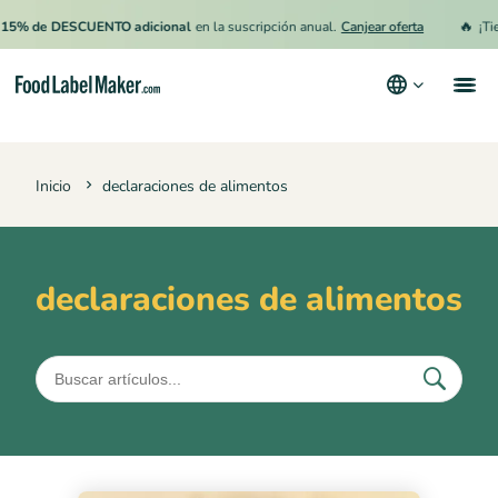
🔥
15% de DESCUENTO adicional
en la suscripción anual.
Canjear oferta
¡Tie
Productos
Inicio
declaraciones de alimentos
Industrias
Precios
Contrata a un Especialista
declaraciones de alimentos
Recursos
Términos y condiciones
Política de privacidad