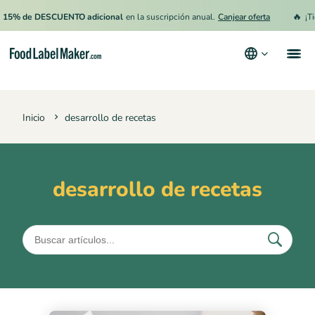
🔥
15% de DESCUENTO adicional
en la suscripción anual.
Canjear oferta
¡Ti
Productos
Inicio
desarrollo de recetas
Industrias
Precios
Contrata a un Especialista
desarrollo de recetas
Recursos
Términos y condiciones
Política de privacidad