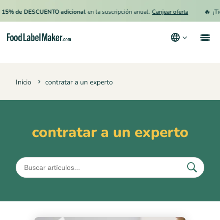
🔥
15% de DESCUENTO adicional
en la suscripción anual.
Canjear oferta
¡Ti
Productos
Inicio
contratar a un experto
Industrias
Precios
Contrata a un Especialista
contratar a un experto
Recursos
Términos y condiciones
Política de privacidad