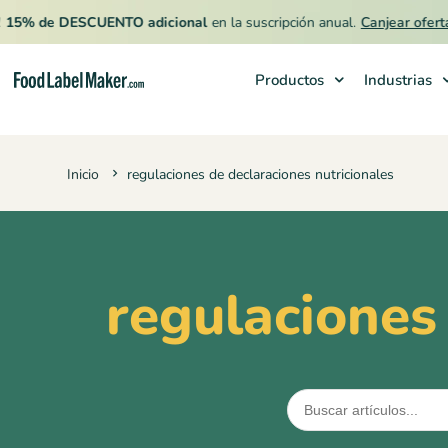
5% de DESCUENTO adicional
en la suscripción anual.
Canjear oferta
Productos
Industrias
Productos
Inicio
regulaciones de declaraciones nutricionales
Industrias
Precios
Contrata a un Especialista
regulaciones
Recursos