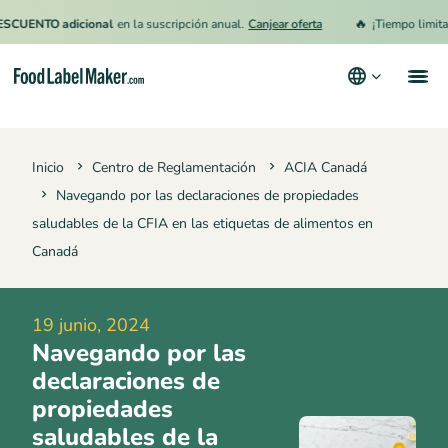
🔥
NTO adicional
en la suscripción anual.
Canjear oferta
¡Tiempo limitado!
1
Productos
Inicio
Centro de Reglamentación
ACIA Canadá
Industrias
Navegando por las declaraciones de propiedades
Precios
saludables de la CFIA en las etiquetas de alimentos en
Canadá
Contrata a un Especialista
Recursos
19 junio, 2024
Términos y condiciones
Navegando por las
declaraciones de
Política de privacidad
propiedades
saludables de la