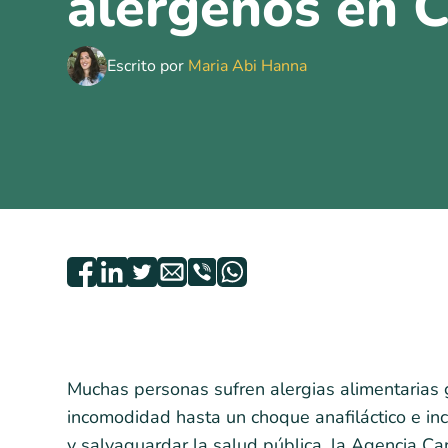
alérgenos en 
Escrito por
Maria Abi Hanna
Muchas personas sufren alergias alimentarias 
incomodidad hasta un choque anafiláctico e incl
y salvaguardar la salud pública, la Agencia C