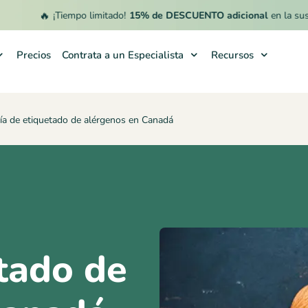
🔥
¡Tiempo limitado!
15% de DESCUENTO adicional
en la suscripci
Precios
Contrata a un Especialista
Recursos
ía de etiquetado de alérgenos en Canadá
tado de