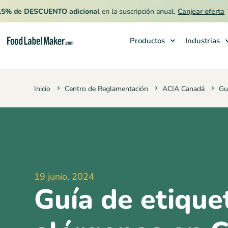
e DESCUENTO adicional
en la suscripción anual.
Canjear oferta
Productos
Industrias
Productos
Inicio
Centro de Reglamentación
ACIA Canadá
Gu
Industrias
Precios
Contrata a un Especialista
Recursos
19 junio, 2024
Guía de etique