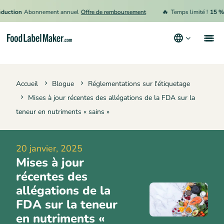
🔥
on
Abonnement annuel
Offre de remboursement
Temps limité !
15 % de ré
Produits
Accueil
Blogue
Réglementations sur l'étiquetage
Secteurs
Mises à jour récentes des allégations de la FDA sur la
Tarification
teneur en nutriments « sains »
Engager un expert
20 janvier, 2025
Ressources
Mises à jour
Conditions générales d’utilisation
récentes des
allégations de la
Politique de confidentialité
FDA sur la teneur
en nutriments «