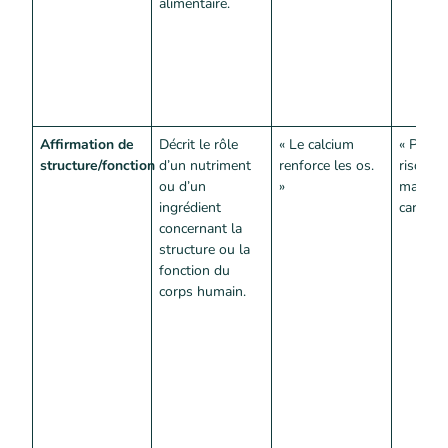
alimentaire.
Affirmation de
Décrit le rôle
« Le calcium
« Peut r
structure/fonction
d’un nutriment
renforce les os.
risque 
ou d’un
»
maladie
ingrédient
cardiaq
concernant la
structure ou la
fonction du
corps humain.