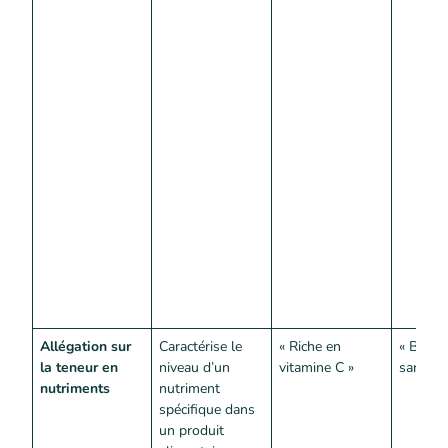
Allégation sur
Caractérise le
« Riche en
« Bon p
la teneur en
niveau d’un
vitamine C »
santé »
nutriments
nutriment
spécifique dans
un produit