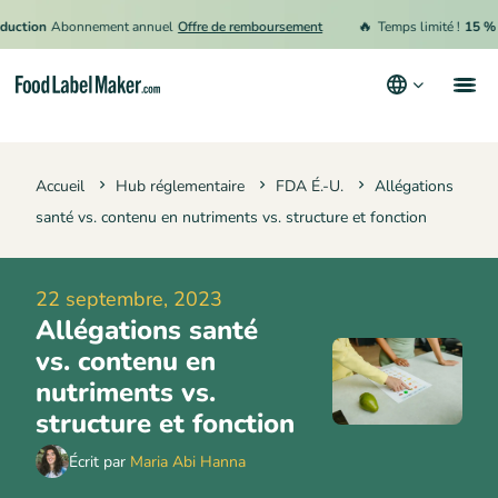
🔥
ion
Abonnement annuel
Offre de remboursement
Temps limité !
15 % de r
Produits
Accueil
Hub réglementaire
FDA É.-U.
Allégations
Secteurs
santé vs. contenu en nutriments vs. structure et fonction
Tarification
Engager un expert
22 septembre, 2023
Allégations santé
Ressources
vs. contenu en
Conditions générales d’utilisation
nutriments vs.
structure et fonction
Politique de confidentialité
Écrit par
Maria Abi Hanna