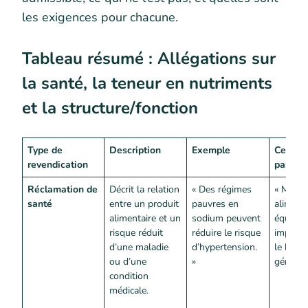
les exigences pour chacune.
Tableau résumé : Allégations sur
la santé, la teneur en nutriments
et la structure/fonction
Type de
Description
Exemple
Ce que 
revendication
pas
Réclamation de
Décrit la relation
« Des régimes
« Mang
santé
entre un produit
pauvres en
aliment
alimentaire et un
sodium peuvent
équilibr
risque réduit
réduire le risque
importa
d’une maladie
d’hypertension.
le bien-
ou d’une
»
général.
condition
médicale.