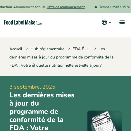
🔥
on
Abonnement annuel
Offre de remboursement
Temps limité !
15 % de ré
Produits
Accueil
Hub réglementaire
FDA É.-U.
Les
Secteurs
dernières mises à jour du programme de conformité de la
Tarification
FDA : Votre étiquette nutritionnelle est-elle à jour?
Engager un expert
3 septembre, 2025
Ressources
Les dernières mises
Conditions générales d’utilisation
à jour du
programme de
Politique de confidentialité
conformité de la
FDA : Votre