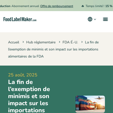
🔥
on
Abonnement annuel
Offre de remboursement
Temps limité !
15 % de ré
Produits
Accueil
Hub réglementaire
FDA É.-U.
La fin de
Secteurs
l’exemption de minimis et son impact sur les importations
Tarification
alimentaires de la FDA
Engager un expert
25 août, 2025
Ressources
La fin de
Conditions générales d’utilisation
l’exemption de
minimis et son
Politique de confidentialité
impact sur les
importations