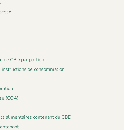
l
ssesse
ale de CBD par portion
ou instructions de consommation
emption
yse (COA)
uits alimentaires contenant du CBD
 contenant