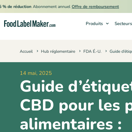
🔥
e réduction
Abonnement annuel
Offre de remboursement
Produits
Secteurs
Produits
Accueil
Hub réglementaire
FDA É.-U.
Guide d’étiq
Secteurs
Tarification
14 mai, 2025
Engager un expert
Guide d’étique
Ressources
CBD pour les p
alimentaires :