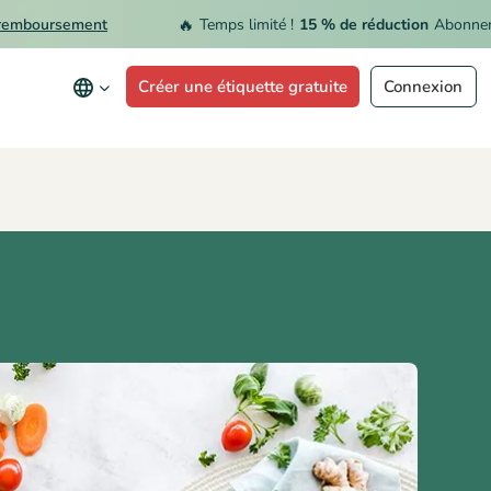
🔥
oursement
Temps limité !
15 % de réduction
Abonnement 
Créer une étiquette gratuite
Connexion