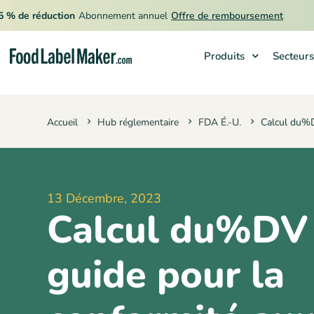
🔥
e réduction
Abonnement annuel
Offre de remboursement
Produits
Secteurs
Produits
Accueil
Hub réglementaire
FDA É.-U.
Calcul du%D
Secteurs
Tarification
Engager un expert
13 Décembre, 2023
Ressources
Calcul du%DV 
guide pour la