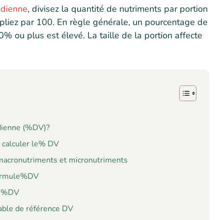
idienne
, divisez la quantité de nutriments par portion
ipliez par 100. En règle générale, un pourcentage de
 ou plus est élevé. La taille de la portion affecte
idienne (%DV)?
r calculer le% DV
 macronutriments et micronutriments
 formule%DV
ule%DV
able de référence DV