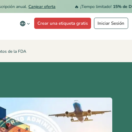
🔥
ón anual.
Canjear oferta
¡Tiempo limitado!
15% de DESCUE
Crear una etiqueta gratis
Iniciar Sesión
entos de la FDA