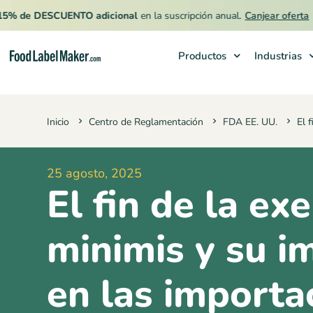
e DESCUENTO adicional
en la suscripción anual.
Canjear oferta
Productos
Industrias
Productos
Inicio
Centro de Reglamentación
FDA EE. UU.
El 
Industrias
Precios
25 agosto, 2025
Contrata a un Especialista
El fin de la ex
Recursos
minimis y su i
en las importa