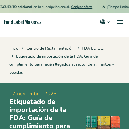
🔥
NTO adicional
en la suscripción anual.
Canjear oferta
¡Tiempo limitado!
1
Productos
Inicio
Centro de Reglamentación
FDA EE. UU.
Industrias
Etiquetado de importación de la FDA: Guía de
Precios
cumplimiento para recién llegados al sector de alimentos y
bebidas
Contrata a un Especialista
Recursos
17 noviembre, 2023
Términos y condiciones
Etiquetado de
importación de la
Política de privacidad
FDA: Guía de
cumplimiento para