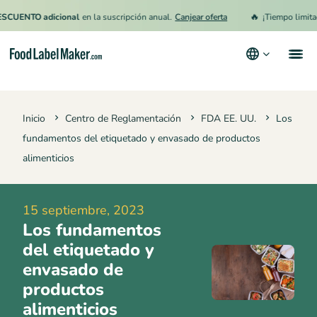
🔥
TO adicional
en la suscripción anual.
Canjear oferta
¡Tiempo limitado!
15
Productos
Inicio
Centro de Reglamentación
FDA EE. UU.
Los
Industrias
fundamentos del etiquetado y envasado de productos
Precios
alimenticios
Contrata a un Especialista
15 septiembre, 2023
Recursos
Los fundamentos
Términos y condiciones
del etiquetado y
envasado de
Política de privacidad
productos
alimenticios