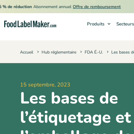
🔥
e réduction
Abonnement annuel
Offre de remboursement
Produits
Secteurs
Produits
Accueil
Hub réglementaire
FDA É.-U.
Les bases de
Secteurs
Tarification
Engager un expert
15 septembre, 2023
Ressources
Les bases de
l’étiquetage et