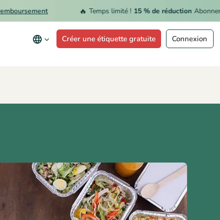
🔥
oursement
Temps limité !
15 % de réduction
Abonnement 
Créer une étiquette gratuite
Connexion