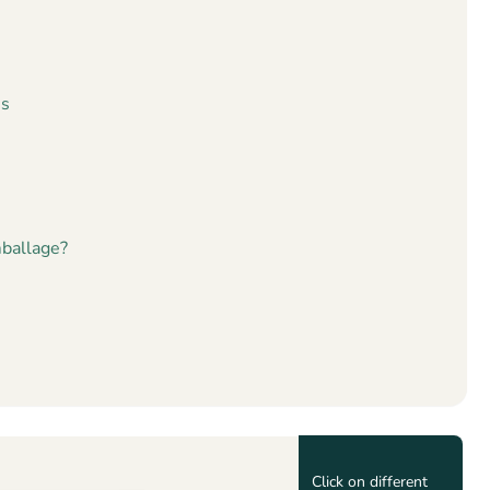
es
mballage?
Click on different