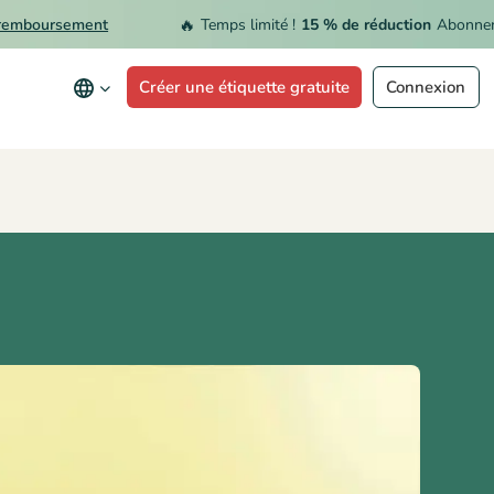
🔥
oursement
Temps limité !
15 % de réduction
Abonnement 
Créer une étiquette gratuite
Connexion