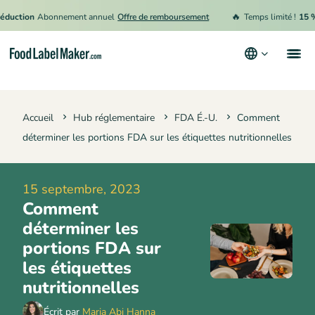
🔥
tion
Abonnement annuel
Offre de remboursement
Temps limité !
15 % de 
Produits
Accueil
Hub réglementaire
FDA É.-U.
Comment
Secteurs
déterminer les portions FDA sur les étiquettes nutritionnelles
Tarification
Engager un expert
15 septembre, 2023
Comment
Ressources
déterminer les
Conditions générales d’utilisation
portions FDA sur
les étiquettes
Politique de confidentialité
nutritionnelles
Écrit par
Maria Abi Hanna