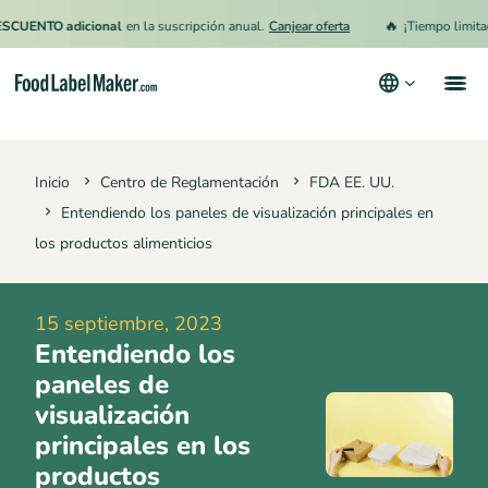
🔥
TO adicional
en la suscripción anual.
Canjear oferta
¡Tiempo limitado!
15
Productos
Inicio
Centro de Reglamentación
FDA EE. UU.
Industrias
Entendiendo los paneles de visualización principales en
Precios
los productos alimenticios
Contrata a un Especialista
15 septiembre, 2023
Recursos
Entendiendo los
Términos y condiciones
paneles de
visualización
Política de privacidad
principales en los
productos