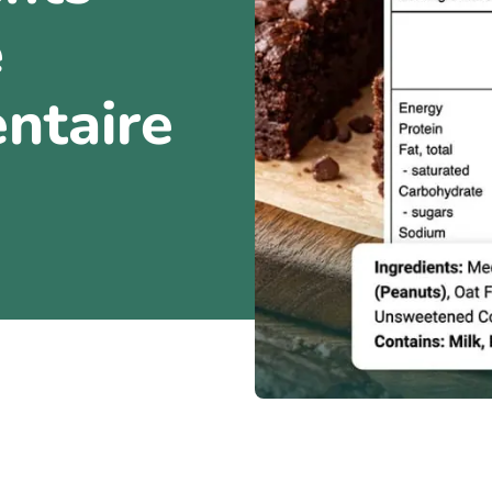
e
entaire