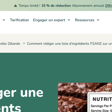
🔥
Temps limité !
15 % de réduction
Abonnement annuel
Offre de
Tarification
Engager un expert
Ressources
velle-Zélande
Comment rédiger une liste d’ingrédients FSANZ sur une
er une
ents