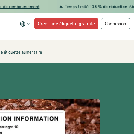
🔥
 remboursement
Temps limité !
15 % de réduction
Abonnem
Créer une étiquette gratuite
Connexion
 étiquette alimentaire