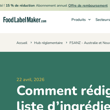
5 % de réduction
Abonnement annuel
Offre de remboursement
Produits
Secteurs
Produits
Accueil
Hub réglementaire
FSANZ - Australie et Nou
Secteurs
Tarification
Engager un expert
Ressources
22 avril, 2026
Comment rédig
liste d’ingrédi