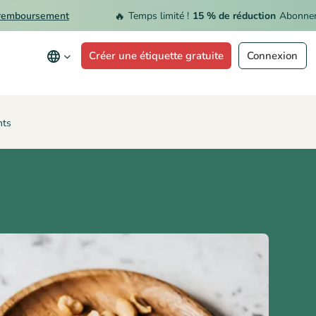
🔥
boursement
Temps limité !
15 % de réduction
Abonnement
Créer une étiquette gratuite
Connexion
nts