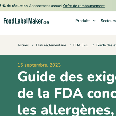
de réduction
Abonnement annuel
Offre de remboursement
Produits
Secteurs
Produits
Accueil
Hub réglementaire
FDA É.-U.
Guide des e
Secteurs
Tarification
15 septembre, 2023
Engager un expert
Guide des exi
Ressources
de la FDA con
les allergènes,