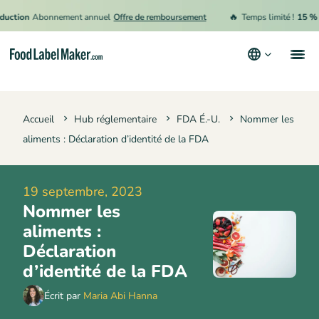
🔥
ion
Abonnement annuel
Offre de remboursement
Temps limité !
15 % de r
Produits
Accueil
Hub réglementaire
FDA É.-U.
Nommer les
Secteurs
aliments : Déclaration d’identité de la FDA
Tarification
Engager un expert
19 septembre, 2023
Nommer les
Ressources
aliments :
Conditions générales d’utilisation
Déclaration
d’identité de la FDA
Politique de confidentialité
Écrit par
Maria Abi Hanna