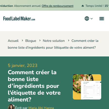
🔥
ction
Abonnement annuel
Offre de remboursement
Temps limité !
15 % de
Produits
Accueil
Blogue
Notre solution
Comment créer la
Secteurs
bonne liste d’ingrédients pour l’étiquette de votre aliment?
Tarification
Engager un expert
5 janvier, 2023
Comment créer la
Ressources
bonne liste
Conditions générales d’utilisation
d’ingrédients pour
l’étiquette de votre
Politique de confidentialité
aliment?
Écrit par
Maria Abi Hanna