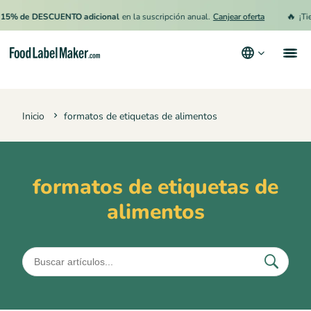
🔥
15% de DESCUENTO adicional
en la suscripción anual.
Canjear oferta
¡Tie
Productos
Inicio
formatos de etiquetas de alimentos
Industrias
Precios
Contrata a un Especialista
formatos de etiquetas de
alimentos
Recursos
Términos y condiciones
Política de privacidad