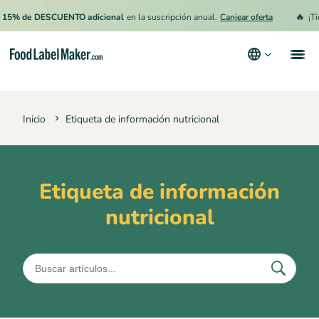
🔥
15% de DESCUENTO adicional
en la suscripción anual.
Canjear oferta
¡Ti
Productos
Inicio
Etiqueta de información nutricional
Industrias
Precios
Contrata a un Especialista
Etiqueta de información
nutricional
Recursos
Términos y condiciones
Política de privacidad