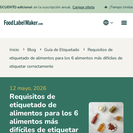
🔥
TO adicional
en la suscripción anual.
Canjear oferta
¡Tiempo limitado!
15
Productos
Inicio
Blog
Guía de Etiquetado
Requisitos de
Industrias
etiquetado de alimentos para los 6 alimentos más difíciles de
Precios
etiquetar correctamente
Contrata a un Especialista
12 mayo, 2026
Recursos
Requisitos de
Términos y condiciones
etiquetado de
alimentos para los 6
Política de privacidad
alimentos más
difíciles de etiquetar