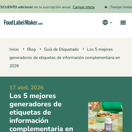
🔥
TO adicional
en la suscripción anual.
Canjear oferta
¡Tiempo limitado!
15
Productos
Inicio
Blog
Guía de Etiquetado
Los 5 mejores
Industrias
generadores de etiquetas de información complementaria en
Precios
2026
Contrata a un Especialista
17 abril, 2026
Recursos
Los 5 mejores
Términos y condiciones
generadores de
etiquetas de
Política de privacidad
información
complementaria en