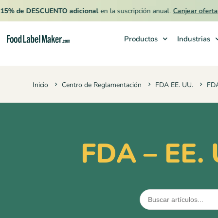
de DESCUENTO adicional
en la suscripción anual.
Canjear oferta
Productos
Industrias
Productos
Inicio
Centro de Reglamentación
FDA EE. UU.
FDA
Industrias
Precios
Contrata a un Especialista
FDA – EE. 
Recursos