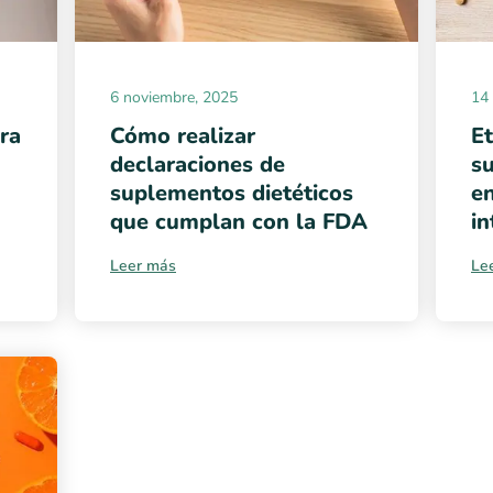
6 noviembre, 2025
14
ra
Cómo realizar
E
declaraciones de
su
suplementos dietéticos
e
que cumplan con la FDA
i
Leer más
Le