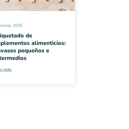
 marzo, 2025
tiquetado de
plementos alimenticios:
nvases pequeños e
ntermedios
er más